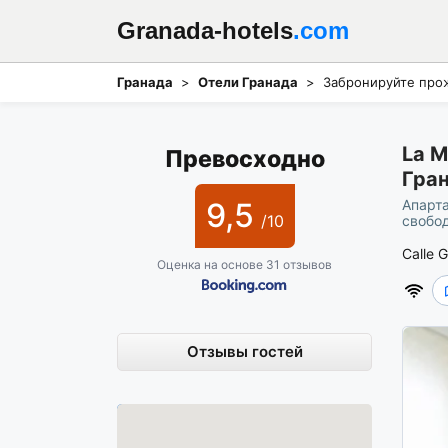
Granada-hotels
.com
Гранада
Отели Гранада
Забронируйте прож
La M
Превосходно
Гран
9,5
Апарта
/10
свобод
Calle 
Оценка на основе 31 отзывов
Отзывы гостей
Карта