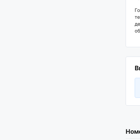
Го
те
де
об
В
Ном