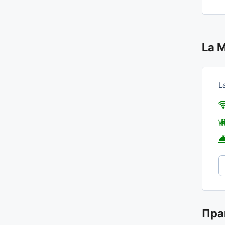
La M
L
Пра