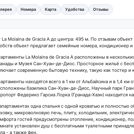
алерея
Номера
Карта
Удобства
Отзывы
 La Molaina de Gracia A до центра: 495 м. По отзывам объект
обств объект предлагает семейные номера, кондиционер и 
артаменты La Molaina de Gracia A расположены в нескольки
анады и Музея Сан-Хуан-де-Диос. Просторное жильё с бес
лючает современную бытовую технику, такую как тостер и 
артаменты находятся всего в 1 км от Альбайсина и в 1,4 км
сположены базилика Сан-Хуан-де-Диос, Научный парк Гран
ропорт Федерико Гарсиа Лорка (Гранада-Хаэн) находится на
апартаментах одна спальня с одной кроватью и полностью 
ховку, микроволновую печь, плиту, холодильник, электриче
мфорта гостей предусмотрены отопление, кондиционер, пол
мнате установлен душ с бесплатными туалетными принадл
ла - а также фен.