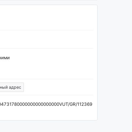
ними
ный адрес
4731780000000000000000VUT/GR/112369