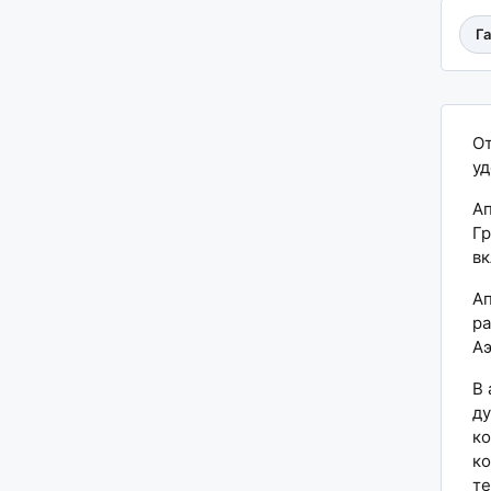
Г
От
уд
Ап
Гр
вк
Ап
ра
Аэ
В 
ду
ко
ко
те