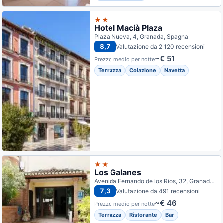
★★
Hotel Macià Plaza
Plaza Nueva, 4, Granada, Spagna
8,7
Valutazione da 2 120 recensioni
~€ 51
Prezzo medio per notte
Terrazza
Colazione
Navetta
★★
Los Galanes
Avenida Fernando de los Rios, 32, Granada, Spagna
7,3
Valutazione da 491 recensioni
~€ 46
Prezzo medio per notte
Terrazza
Ristorante
Bar