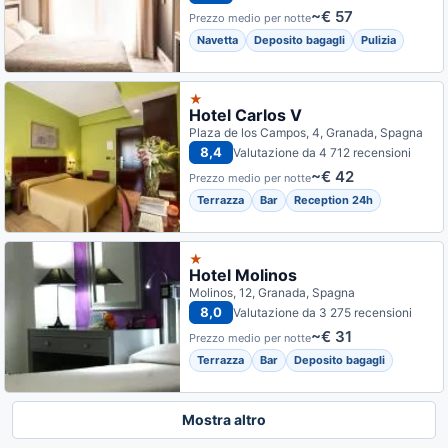
~€ 57
Prezzo medio per notte
Navetta
Deposito bagagli
Pulizia
★
Hotel Carlos V
Plaza de los Campos, 4, Granada, Spagna
8,4
Valutazione da 4 712 recensioni
~€ 42
Prezzo medio per notte
Terrazza
Bar
Reception 24h
★
Hotel Molinos
Molinos, 12, Granada, Spagna
8,0
Valutazione da 3 275 recensioni
~€ 31
Prezzo medio per notte
Terrazza
Bar
Deposito bagagli
Mostra altro