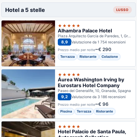
Hotel a 5 stelle
LUSSO
★★★★★
Alhambra Palace Hotel
Plaza Arquitecto García de Paredes, 1, Granada, Spagna
8,9
Valutazione da 1 754 recensioni
~€ 290
Prezzo medio per notte
Terrazza
Ristorante
Colazione
★★★★★
Áurea Washington Irving by
Eurostars Hotel Company
Paseo del Generalife, 10, Granada, Spagna
9,2
Valutazione da 3 186 recensioni
~€ 96
Prezzo medio per notte
Piscina
Terrazza
Ristorante
★★★★★
Hotel Palacio de Santa Paula,