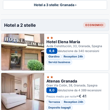
Hotel a 3 stelle: Granada ›
Hotel a 2 stelle
ECONOMICI
★★
Hotel Elena María
Avda Constitución, 33, Granada, Spagna
6,8
Valutazione da 340 recensioni
Giardino
Reception 24h
Servizi business
★★
Atenas Granada
Gran Vía Colón, 38, Granada, Spagna
8,0
Valutazione da 4 389 recensioni
~€ 41
Prezzo medio per notte
Terrazza
Reception 24h
Deposito bagagli