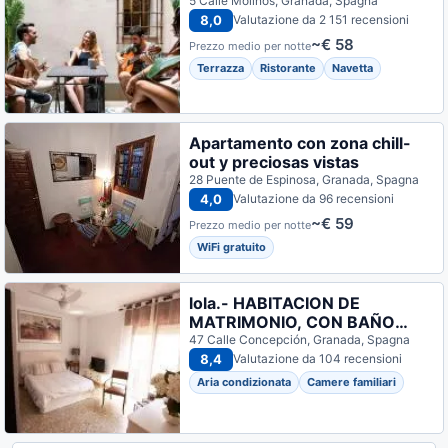
5 Calle Molinos, Granada, Spagna
8,0
Valutazione da 2 151 recensioni
~€ 58
Prezzo medio per notte
Terrazza
Ristorante
Navetta
Apartamento con zona chill-
out y preciosas vistas
28 Puente de Espinosa, Granada, Spagna
4,0
Valutazione da 96 recensioni
~€ 59
Prezzo medio per notte
WiFi gratuito
lola.- HABITACION DE
MATRIMONIO, CON BAÑO
PRIVADO
47 Calle Concepción, Granada, Spagna
8,4
Valutazione da 104 recensioni
Aria condizionata
Camere familiari