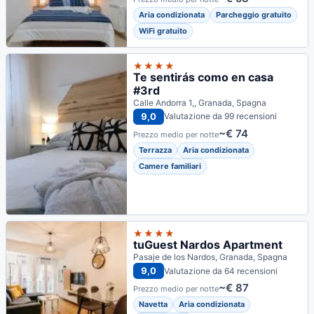
Aria condizionata
Parcheggio gratuito
WiFi gratuito
★★★★
Te sentirás como en casa
#3rd
Calle Andorra 1,, Granada, Spagna
9,0
Valutazione da 99 recensioni
~€ 74
Prezzo medio per notte
Terrazza
Aria condizionata
Camere familiari
★★★★
tuGuest Nardos Apartment
Pasaje de los Nardos, Granada, Spagna
9,0
Valutazione da 64 recensioni
~€ 87
Prezzo medio per notte
Navetta
Aria condizionata