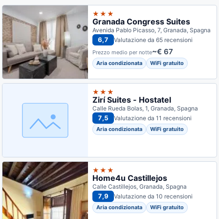
★★★
Granada Congress Suites
Avenida Pablo Picasso, 7, Granada, Spagna
6,7
Valutazione da 65 recensioni
~€ 67
Prezzo medio per notte
Aria condizionata
WiFi gratuito
★★★
Zirí Suites - Hostatel
Calle Rueda Bolas, 1, Granada, Spagna
7,5
Valutazione da 11 recensioni
Aria condizionata
WiFi gratuito
★★★
Home4u Castillejos
Calle Castillejos, Granada, Spagna
7,9
Valutazione da 10 recensioni
Aria condizionata
WiFi gratuito