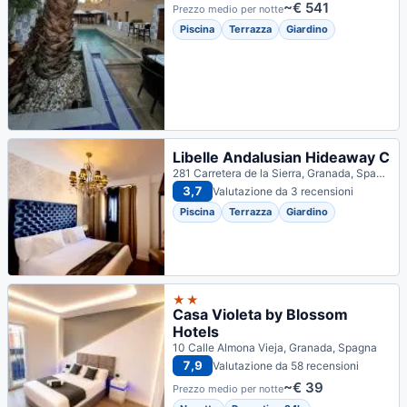
~€ 541
Prezzo medio per notte
Piscina
Terrazza
Giardino
Libelle Andalusian Hideaway C
281 Carretera de la Sierra, Granada, Spagna
3,7
Valutazione da 3 recensioni
Piscina
Terrazza
Giardino
★★
Casa Violeta by Blossom
Hotels
10 Calle Almona Vieja, Granada, Spagna
7,9
Valutazione da 58 recensioni
~€ 39
Prezzo medio per notte