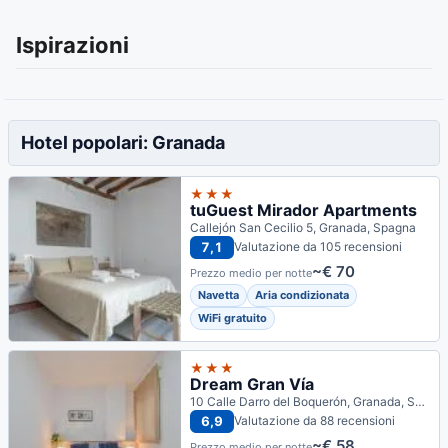
Ispirazioni
Hotel popolari: Granada
★★★
tuGuest Mirador Apartments
Callejón San Cecilio 5, Granada, Spagna
7,1
Valutazione da 105 recensioni
~€ 70
Prezzo medio per notte
Navetta
Aria condizionata
WiFi gratuito
★★★
Dream Gran Vía
10 Calle Darro del Boquerón, Granada, Spagna
6,9
Valutazione da 88 recensioni
~€ 58
Prezzo medio per notte