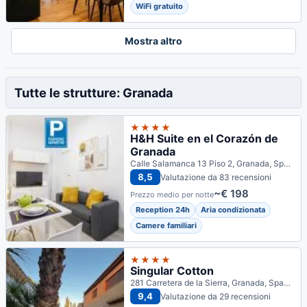
WiFi gratuito
Mostra altro
Tutte le strutture: Granada
★★★★
H&H Suite en el Corazón de
Granada
Calle Salamanca 13 Piso 2, Granada, Spagna
8,5
Valutazione da 83 recensioni
~€ 198
Prezzo medio per notte
Reception 24h
Aria condizionata
Camere familiari
★★★★
Singular Cotton
281 Carretera de la Sierra, Granada, Spagna
9,4
Valutazione da 29 recensioni